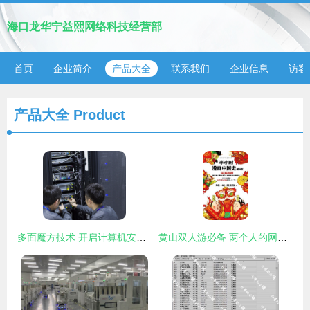
海口龙华宁益熙网络科技经营部
首页
企业简介
产品大全
联系我们
企业信息
访客
产品大全
Product
多面魔方技术 开启计算机安全运维与网络技术服务的新篇章
黄山双人游必备 两个人的网络技术游戏指南